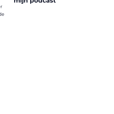
mijn podcast
r
de