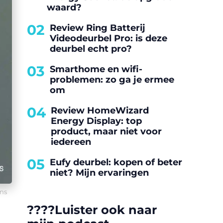
waard?
02
Review Ring Batterij
Videodeurbel Pro: is deze
deurbel echt pro?
03
Smarthome en wifi-
problemen: zo ga je ermee
om
04
Review HomeWizard
Energy Display: top
product, maar niet voor
iedereen
05
Eufy deurbel: kopen of beter
niet? Mijn ervaringen
ns
????️Luister ook naar