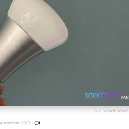
Via: Smarthomefa
september 2023
·
1