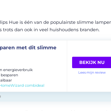
ilips Hue is één van de populairste slimme lampe
ds trots dan ook in veel huishoudens branden.
paren met dit slimme
BEKIJK NU
 in energieverbruik
Lees mijn review
 besparen
albaar
 HomeWizard combideal
!