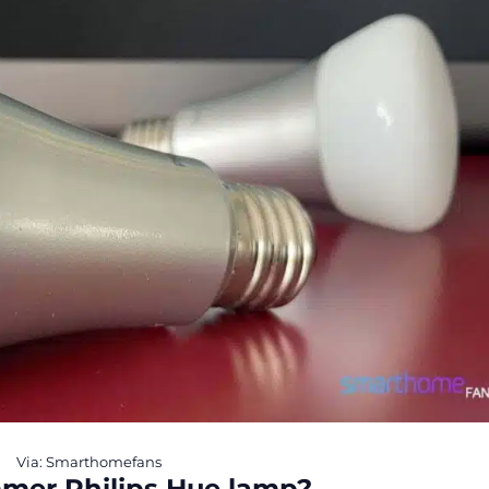
Via: Smarthomefans
mmer Philips Hue lamp?