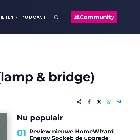
Community
IETEN
PODCAST
(lamp & bridge)
Nu populair
01
Review nieuwe HomeWizard
Energy Socket: de upgrade