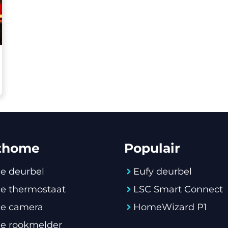
thome
Populair
e deurbel
Eufy deurbel
e thermostaat
LSC Smart Connect
e camera
HomeWizard P1
e rookmelder