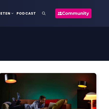
Community
IETEN
PODCAST