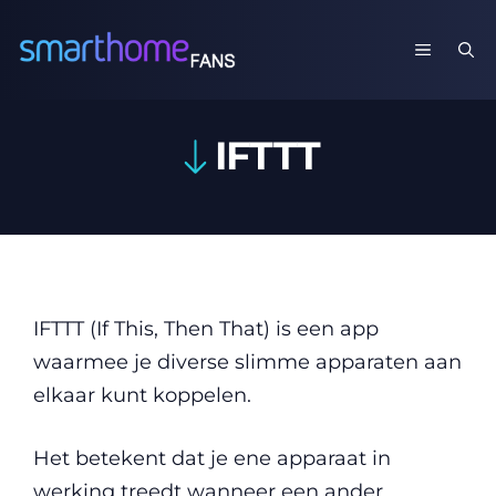
Ga
naar
MENU
de
inhoud
IFTTT
IFTTT (If This, Then That) is een app
waarmee je diverse slimme apparaten aan
elkaar kunt koppelen.
Het betekent dat je ene apparaat in
werking treedt wanneer een ander