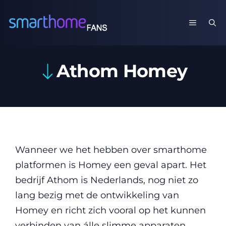
Ga
naar
MENU
de
inhoud
Athom Homey
Wanneer we het hebben over smarthome
platformen is Homey een geval apart. Het
bedrijf Athom is Nederlands, nog niet zo
lang bezig met de ontwikkeling van
Homey en richt zich vooral op het kunnen
verbinden van álle slimme apparaten.