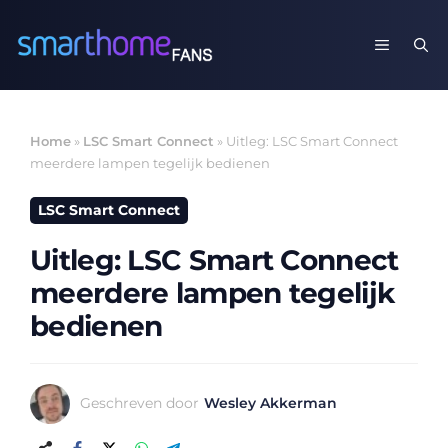
Ga
naar
MENU
de
inhoud
Home
»
LSC Smart Connect
»
Uitleg: LSC Smart Connect
meerdere lampen tegelijk bedienen
LSC Smart Connect
Uitleg: LSC Smart Connect
meerdere lampen tegelijk
bedienen
Geschreven door
Wesley Akkerman