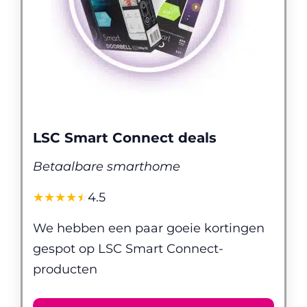
LSC Smart Connect deals
Betaalbare smarthome
☆
★
☆
★
☆
★
☆
★
☆
★
4.5
We hebben een paar goeie kortingen
gespot op LSC Smart Connect-
producten