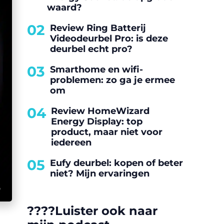
waard?
02
Review Ring Batterij
Videodeurbel Pro: is deze
deurbel echt pro?
03
Smarthome en wifi-
problemen: zo ga je ermee
om
04
Review HomeWizard
Energy Display: top
product, maar niet voor
iedereen
05
Eufy deurbel: kopen of beter
niet? Mijn ervaringen
????️Luister ook naar