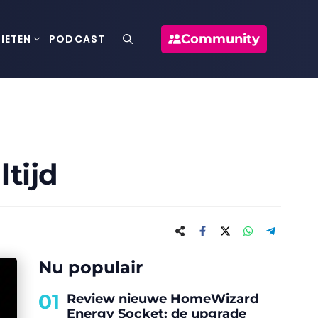
Community
IETEN
PODCAST
tijd
Nu populair
01
Review nieuwe HomeWizard
Energy Socket: de upgrade