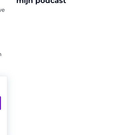
mijn podcast
we
n