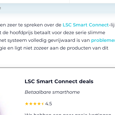
!
en zeer te spreken over de
LSC Smart Connect
-li
et de hoofdprijs betaalt voor deze serie slimme
het systeem volledig gevrijwaard is van
probleme
ie en ligt niet zozeer aan de producten van dit
LSC Smart Connect deals
Betaalbare smarthome
☆
★
☆
★
☆
★
☆
★
☆
★
4.5