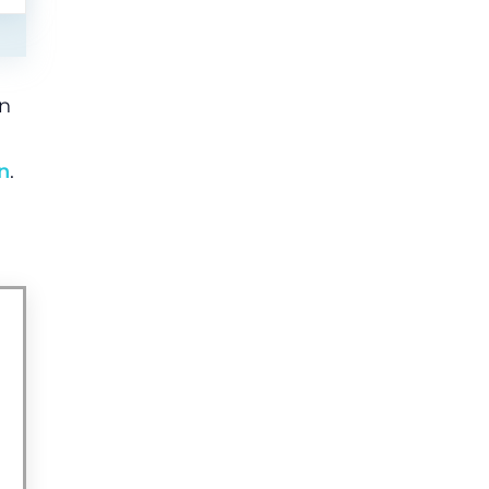
jn
n
.