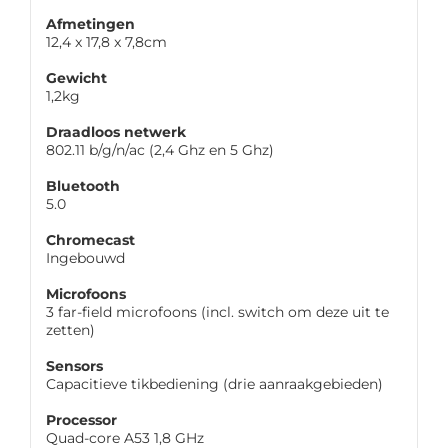
Afmetingen
12,4 x 17,8 x 7,8cm
Gewicht
1,2kg
Draadloos netwerk
802.11 b/g/n/ac (2,4 Ghz en 5 Ghz)
Bluetooth
5.0
Chromecast
Ingebouwd
Microfoons
3 far-field microfoons (incl. switch om deze uit te
zetten)
Sensors
Capacitieve tikbediening (drie aanraakgebieden)
Processor
Quad-core A53 1,8 GHz