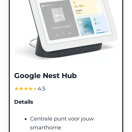
Google Nest Hub
☆
★
☆
★
☆
★
☆
★
☆
★
4.5
Details
Centrale punt voor jouw
smarthome