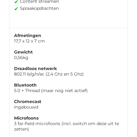
✔
Content streamen
✔
Spraakopdrachten
Afmetingen
17,7 x 12 x 7 cm
Gewicht
0,56kg
Draadloos netwerk
802.11 b/g/n/ac (2,4 Ghz en 5 Ghz)
Bluetooth
5.0 + Thread (maar nog niet actief)
Chromecast
Ingebouwd
Microfoons
3 far-field microfoons (incl. switch om deze uit te
zetten)