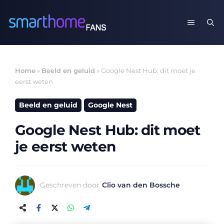
Ga
naar
MENU
de
inhoud
Home
»
Beeld en geluid
»
Google Nest Hub: dit moet je
eerst weten
Beeld en geluid
Google Nest
Google Nest Hub: dit moet
je eerst weten
Geschreven door
Clio van den Bossche