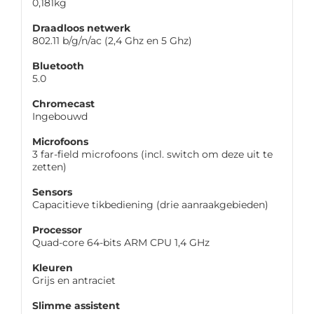
0,181kg
Draadloos netwerk
802.11 b/g/n/ac (2,4 Ghz en 5 Ghz)
Bluetooth
5.0
Chromecast
Ingebouwd
Microfoons
3 far-field microfoons (incl. switch om deze uit te
zetten)
Sensors
Capacitieve tikbediening (drie aanraakgebieden)
Processor
Quad-core 64-bits ARM CPU 1,4 GHz
Kleuren
Grijs en antraciet
Slimme assistent