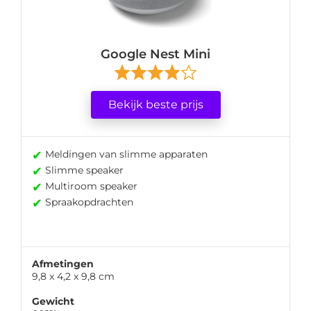
Google Nest Mini
Bekijk beste prijs
✔
Meldingen van slimme apparaten
✔
Slimme speaker
✔
Multiroom speaker
✔
Spraakopdrachten
Afmetingen
9,8 x 4,2 x 9,8 cm
Gewicht