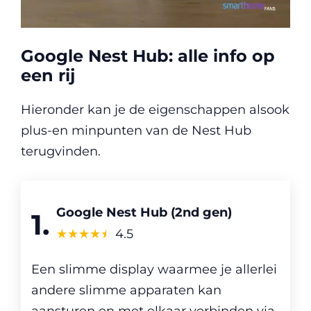
Google Nest Hub: alle info op
een rij
Hieronder kan je de eigenschappen alsook
plus-en minpunten van de Nest Hub
terugvinden.
Google Nest Hub (2nd gen)
1.
☆
★
☆
★
☆
★
☆
★
☆
★
4.5
Een slimme display waarmee je allerlei
andere slimme apparaten kan
aansturen en met elkaar verbinden via