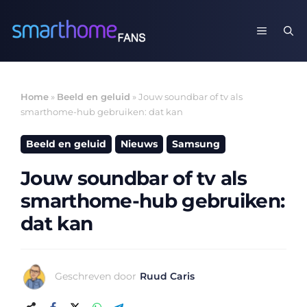
Ga
naar
MENU
de
inhoud
Home
»
Beeld en geluid
»
Jouw soundbar of tv als
smarthome-hub gebruiken: dat kan
Beeld en geluid
Nieuws
Samsung
Jouw soundbar of tv als
smarthome-hub gebruiken:
dat kan
Geschreven door
Ruud Caris