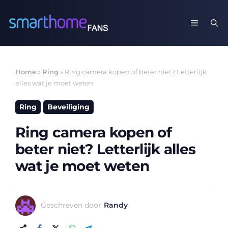
Ga
naar
MENU
de
inhoud
Home
»
Ring
»
Ring camera kopen of beter niet? Letterlijk
alles wat je moet weten
Ring
Beveiliging
Ring camera kopen of
beter niet? Letterlijk alles
wat je moet weten
Geschreven door
Randy