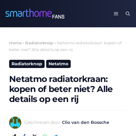
Ga
naar
MENU
de
inhoud
Home
»
Radiatorknop
»
Netatmo radiatorkraan: kopen of
beter niet? Alle details op een rij
Radiatorknop
Netatmo
Netatmo radiatorkraan:
kopen of beter niet? Alle
details op een rij
Geschreven door
Clio van den Bossche