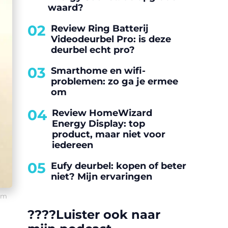
waard?
02
Review Ring Batterij
Videodeurbel Pro: is deze
deurbel echt pro?
03
Smarthome en wifi-
problemen: zo ga je ermee
om
04
Review HomeWizard
Energy Display: top
product, maar niet voor
iedereen
05
Eufy deurbel: kopen of beter
niet? Mijn ervaringen
com
????️Luister ook naar