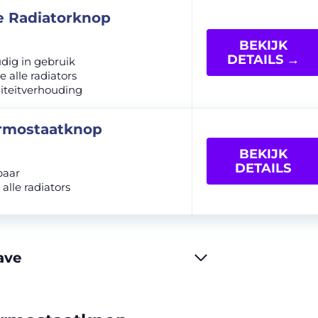
e Radiatorknop
BEKIJK
DETAILS →
dig in gebruik
e alle radiators
liteitverhouding
ermostaatknop
BEKIJK
DETAILS
baar
alle radiators
ave