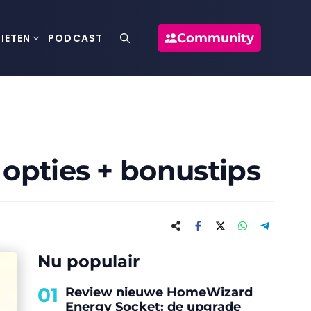
Community
IETEN
PODCAST
opties + bonustips
Nu populair
01
Review nieuwe HomeWizard
Energy Socket: de upgrade