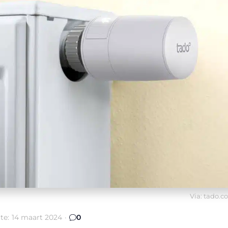
Via: tado.
te:
14 maart 2024
·
0