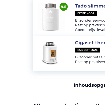
Tado slimm
9.5
BESTE KOOP
Bijzonder eenvou
Past op praktisch
Goede prijs- kwa
Gigaset th
BUDGETKEUZE
Bijzonder betaal
Past op praktisch 
Inhoudsopg