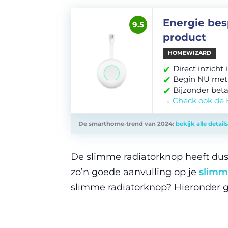
Energie bes
9.5
product
HOMEWIZARD
✔
Direct inzicht
✔
Begin NU met
✔
Bijzonder beta
→
Check ook de
De smarthome-trend van 2024:
bekijk alle details
De slimme radiatorknop heeft du
zo’n goede aanvulling op je
slimm
slimme radiatorknop? Hieronder gee