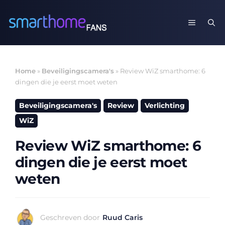
Ga
naar
MENU
de
inhoud
Home
»
Beveiligingscamera's
»
Review WiZ smarthome: 6
dingen die je eerst moet weten
Beveiligingscamera's
Review
Verlichting
WiZ
Review WiZ smarthome: 6
dingen die je eerst moet
weten
Geschreven door
Ruud Caris