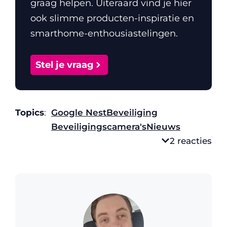
graag helpen. Uiteraard vind je hier
ook slimme producten-inspiratie en
smarthome-enthousiastelingen.
Stel je vraag
Topics
:
Google Nest
Beveiliging
Beveiligingscamera's
Nieuws
2 reacties