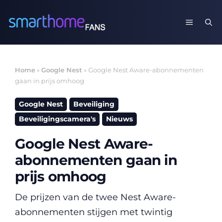
Ga
naar
MENU
de
inhoud
Home
»
Google Nest
»
Google Nest Aware-abonnementen
gaan in prijs omhoog
Google Nest
Beveiliging
Beveiligingscamera's
Nieuws
Google Nest Aware-
abonnementen gaan in
prijs omhoog
De prijzen van de twee Nest Aware-
abonnementen stijgen met twintig