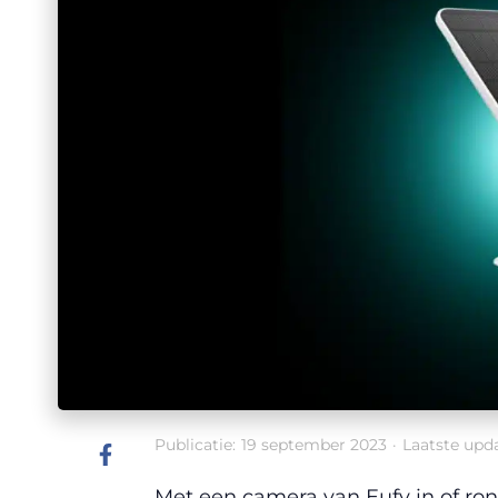
Publicatie:
19 september 2023
·
Laatste upda
Met een camera van Eufy in of ron