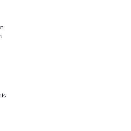
in
n
,
als