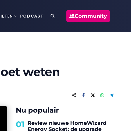
Community
IETEN
PODCAST
moet weten
Nu populair
01
Review nieuwe HomeWizard
Energy Socket: de upgrade