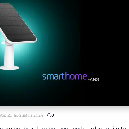
te:
29 augustus 2024
·
0
dom het huis, kan het geen verkeerd idee zijn te