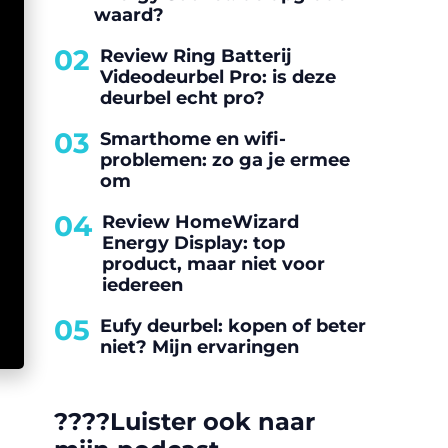
waard?
02
Review Ring Batterij
Videodeurbel Pro: is deze
deurbel echt pro?
03
Smarthome en wifi-
problemen: zo ga je ermee
om
04
Review HomeWizard
Energy Display: top
product, maar niet voor
iedereen
05
Eufy deurbel: kopen of beter
niet? Mijn ervaringen
????️Luister ook naar