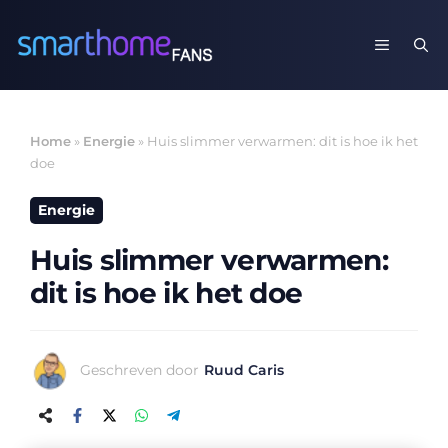
Ga
naar
MENU
de
inhoud
Home
»
Energie
»
Huis slimmer verwarmen: dit is hoe ik het
doe
Energie
Huis slimmer verwarmen:
dit is hoe ik het doe
Geschreven door
Ruud Caris