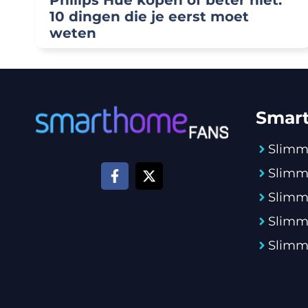
Philips Hue kopen of beter niet:
10 dingen die je eerst moet
weten
Smar
Slimm
Slimm
Slimm
Slimm
Slimme