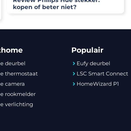
Review Philips Hue stekker:
kopen of beter niet?
thome
Populair
e deurbel
Eufy deurbel
e thermostaat
LSC Smart Connect
e camera
HomeWizard P1
e rookmelder
 verlichting