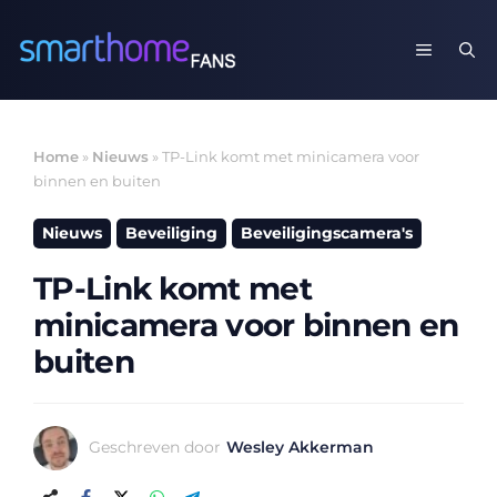
Ga
naar
MENU
de
inhoud
Home
»
Nieuws
»
TP-Link komt met minicamera voor
binnen en buiten
Nieuws
Beveiliging
Beveiligingscamera's
TP-Link komt met
minicamera voor binnen en
buiten
Geschreven door
Wesley Akkerman