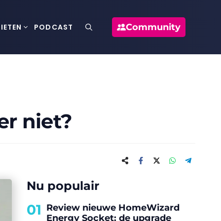
Community
IETEN
PODCAST
er niet?
Nu populair
01
Review nieuwe HomeWizard
Energy Socket: de upgrade