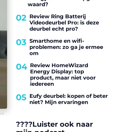
waard?
02
Review Ring Batterij
Videodeurbel Pro: is deze
deurbel echt pro?
03
Smarthome en wifi-
problemen: zo ga je ermee
om
04
Review HomeWizard
Energy Display: top
product, maar niet voor
iedereen
05
Eufy deurbel: kopen of beter
niet? Mijn ervaringen
.nl
????️Luister ook naar