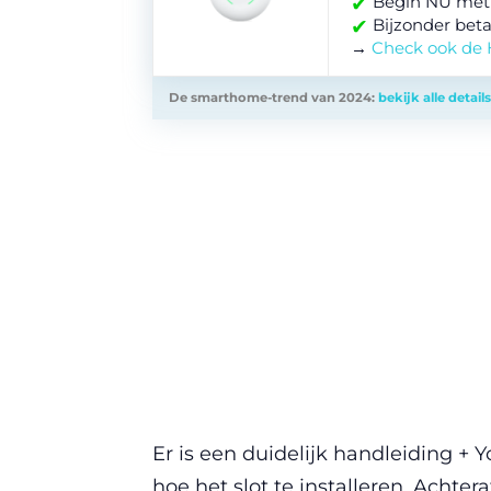
✔
Begin NU met
✔
Bijzonder beta
→
Check ook de
De smarthome-trend van 2024:
bekijk alle details
Er is een duidelijk handleiding + 
hoe het slot te installeren. Achter