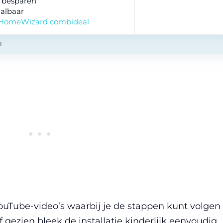
 besparen
albaar
 HomeWizard combideal
!
YouTube-video’s waarbij je de stappen kunt volgen
af gezien bleek de installatie kinderlijk eenvoudig.