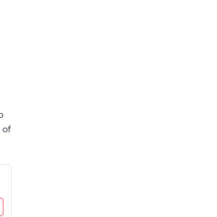
b
 of