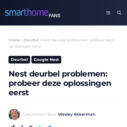
Ga
naar
MENU
de
inhoud
Home
»
Deurbel
»
Nest deurbel problemen: probeer deze
oplossingen eerst
Deurbel
Google Nest
Nest deurbel problemen:
probeer deze oplossingen
eerst
Geschreven door
Wesley Akkerman