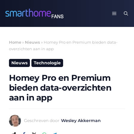
Ga
naar
MENU
de
inhoud
Home
»
Nieuws
»
Homey Pro en Premium bieden data-
overzichten aan in app
Nieuws
Technologie
Homey Pro en Premium
bieden data-overzichten
aan in app
Geschreven door
Wesley Akkerman