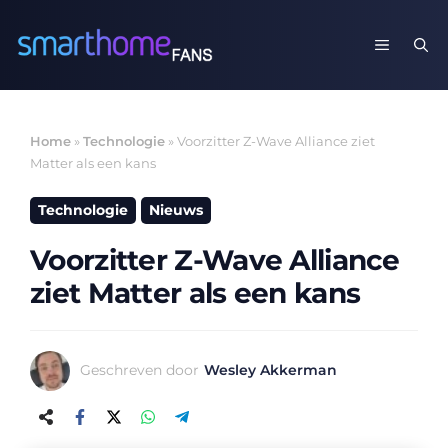
Ga
naar
MENU
de
inhoud
Home
»
Technologie
»
Voorzitter Z-Wave Alliance ziet
Matter als een kans
Technologie
Nieuws
Voorzitter Z-Wave Alliance
ziet Matter als een kans
Geschreven door
Wesley Akkerman