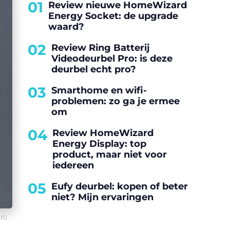
01
Review nieuwe HomeWizard
Energy Socket: de upgrade
waard?
02
Review Ring Batterij
Videodeurbel Pro: is deze
deurbel echt pro?
03
Smarthome en wifi-
problemen: zo ga je ermee
om
04
Review HomeWizard
Energy Display: top
product, maar niet voor
iedereen
05
Eufy deurbel: kopen of beter
niet? Mijn ervaringen
ot)