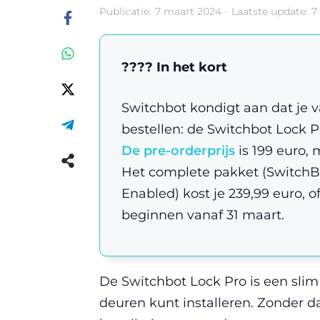
Publicatie:
7 maart 2024
·
Laatste update:
7
???? In het kort
Switchbot kondigt aan dat je v
bestellen: de Switchbot Lock Pr
De pre-orderprijs
is 199 euro, 
Het complete pakket (SwitchB
Enabled) kost je 239,99 euro, o
beginnen vanaf 31 maart.
De Switchbot Lock Pro is een slim r
deuren kunt installeren. Zonder da