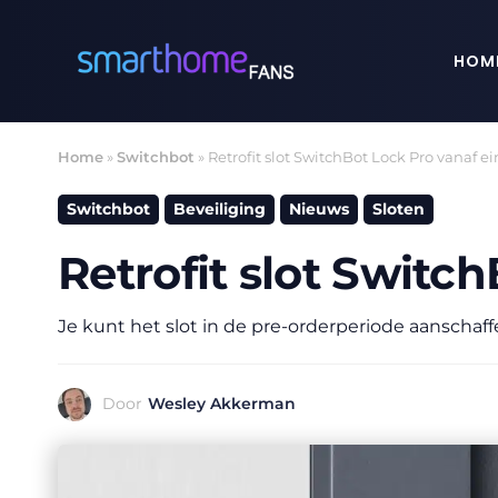
Ga
naar
HOM
de
inhoud
Home
»
Switchbot
»
Retrofit slot SwitchBot Lock Pro vanaf e
Switchbot
Beveiliging
Nieuws
Sloten
Retrofit slot Switc
Je kunt het slot in de pre-orderperiode aanschaff
Door
Wesley Akkerman