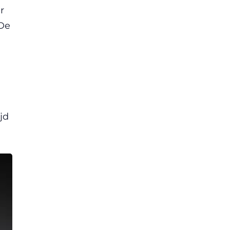
r
 De
jd