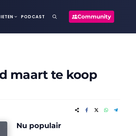
Community
IETEN
PODCAST
nd maart te koop
Nu populair