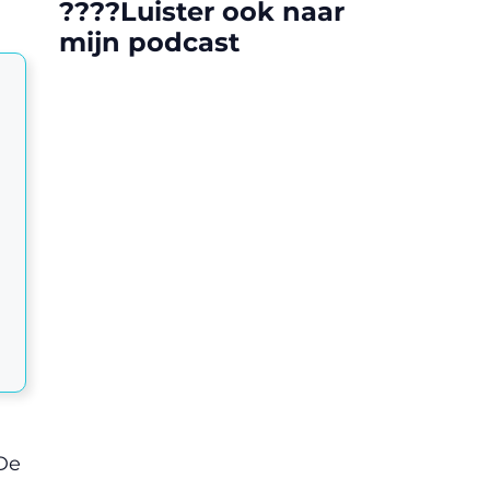
????️Luister ook naar
mijn podcast
 De