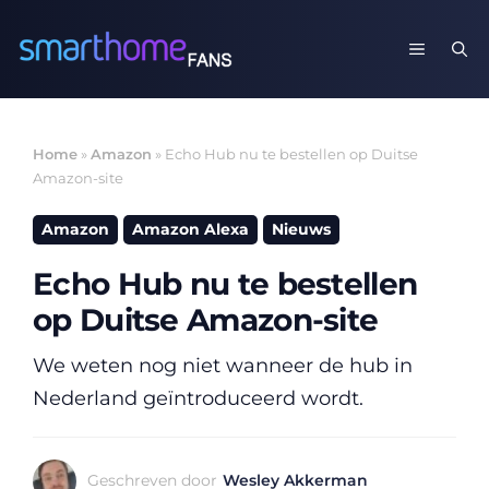
Ga
naar
MENU
de
inhoud
Home
»
Amazon
»
Echo Hub nu te bestellen op Duitse
Amazon-site
Amazon
Amazon Alexa
Nieuws
Echo Hub nu te bestellen
op Duitse Amazon-site
We weten nog niet wanneer de hub in
Nederland geïntroduceerd wordt.
Geschreven door
Wesley Akkerman