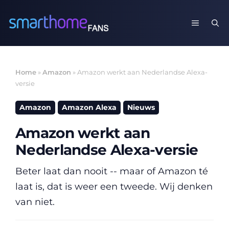
Ga
naar
MENU
de
inhoud
Home
»
Amazon
»
Amazon werkt aan Nederlandse Alexa-
versie
Amazon
Amazon Alexa
Nieuws
Amazon werkt aan
Nederlandse Alexa-versie
Beter laat dan nooit -- maar of Amazon té
laat is, dat is weer een tweede. Wij denken
van niet.