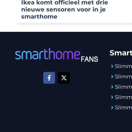
Ikea komt officieel met drie
nieuwe sensoren voor in je
smarthome
Smar
Slimm
Slimm
Slimm
Slimm
Slimme