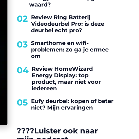
waard?
02
Review Ring Batterij
Videodeurbel Pro: is deze
deurbel echt pro?
03
Smarthome en wifi-
problemen: zo ga je ermee
om
04
Review HomeWizard
Energy Display: top
product, maar niet voor
iedereen
05
Eufy deurbel: kopen of beter
niet? Mijn ervaringen
????️Luister ook naar