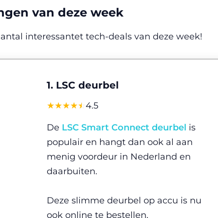
ingen van deze week
antal interessantet tech-deals van deze week!
1. LSC deurbel
☆
★
☆
★
☆
★
☆
★
☆
★
4.5
De
LSC Smart Connect deurbel
is
populair en hangt dan ook al aan
menig voordeur in Nederland en
daarbuiten.
Deze slimme deurbel op accu is nu
ook online te bestellen.