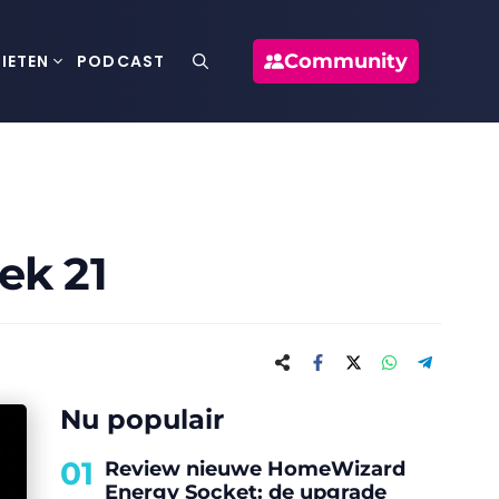
Community
IETEN
PODCAST
ek 21
Nu populair
01
Review nieuwe HomeWizard
Energy Socket: de upgrade