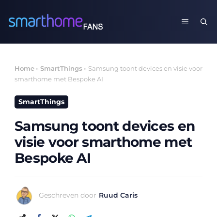
Ga
naar
MENU
de
inhoud
Home
»
SmartThings
»
Samsung toont devices en visie voor
smarthome met Bespoke AI
SmartThings
Samsung toont devices en
visie voor smarthome met
Bespoke AI
Geschreven door
Ruud Caris