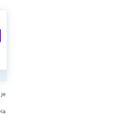
 je
via