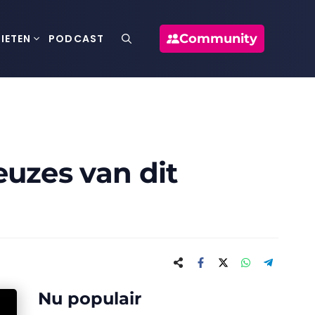
Community
IETEN
PODCAST
euzes van dit
Nu populair