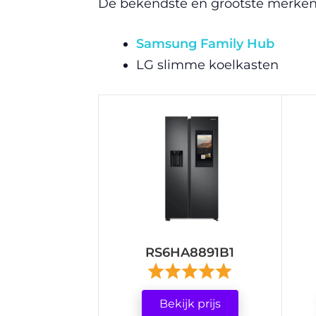
De bekendste en grootste merken 
Samsung Family Hub
LG slimme koelkasten
RS6HA8891B1
Bekijk prijs