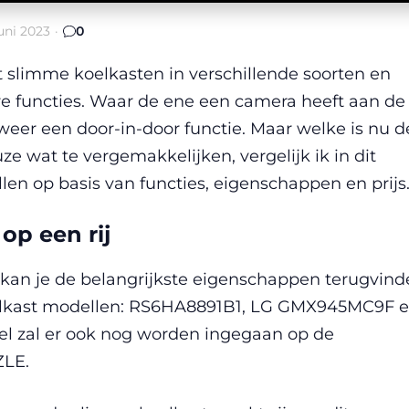
juni 2023
·
0
 slimme koelkasten in verschillende soorten en
 functies. Waar de ene een camera heeft aan de
weer een door-in-door functie. Maar welke is nu d
e wat te vergemakkelijken, vergelijk ik in dit
len op basis van functies, eigenschappen en prijs
op een rij
r kan je de belangrijkste eigenschappen terugvin
oelkast modellen: RS6HA8891B1, LG GMX945MC9F 
kel zal er ook nog worden ingegaan op de
LE.