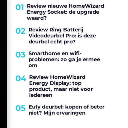
01
Review nieuwe HomeWizard
Energy Socket: de upgrade
waard?
02
Review Ring Batterij
Videodeurbel Pro: is deze
deurbel echt pro?
03
Smarthome en wifi-
problemen: zo ga je ermee
om
04
Review HomeWizard
Energy Display: top
product, maar niet voor
iedereen
05
Eufy deurbel: kopen of beter
niet? Mijn ervaringen