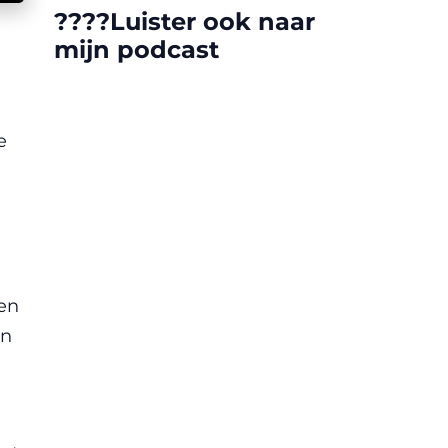
????️Luister ook naar
mijn podcast
e
.
den
en