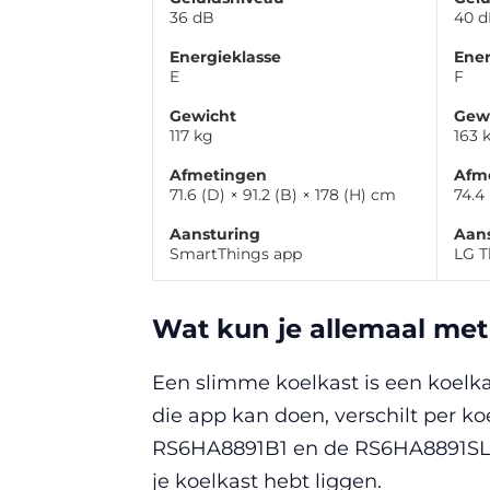
36 dB
40 
Energieklasse
Ener
E
F
Gewicht
Gew
117 kg
163 
Afmetingen
Afm
71.6 (D) × 91.2 (B) × 178 (H) cm
74.4 
Aansturing
Aan
SmartThings app
LG T
Wat kun je allemaal met
Een slimme koelkast is een koelkas
die app kan doen, verschilt per k
RS6HA8891B1 en de RS6HA8891SL) k
je koelkast hebt liggen.