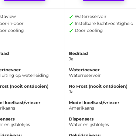
✔
staview
Waterreservoir
✔
or-in-door
Instelbare luchtvochtigheid
✔
or cooling
Door cooling
raad
Bedraad
Ja
ertoevoer
Watertoevoer
luiting op waterleiding
Waterreservoir
rost (nooit ontdooien)
No Frost (nooit ontdooien)
Ja
l koelkast/vriezer
Model koelkast/vriezer
rikaans
Amerikaans
ensers
Dispensers
r en ijsblokjes
Water en ijsblokjes
idsniveau
Geluidsniveau