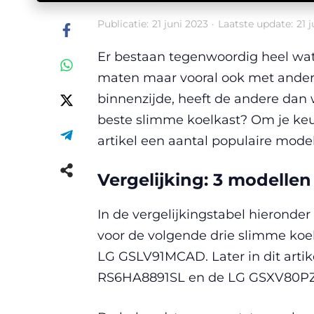
Publicatie:
21 juni 2023
·
Laatste update:
21 
Er bestaan tegenwoordig heel wat
maten maar vooral ook met andere
binnenzijde, heeft de andere dan 
beste slimme koelkast? Om je keuz
artikel een aantal populaire model
Vergelijking: 3 modellen 
In de vergelijkingstabel hieronde
voor de volgende drie slimme k
LG GSLV91MCAD. Later in dit arti
RS6HA8891SL en de LG GSXV80PZ