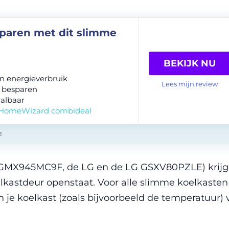
paren met dit slimme
BEKIJK NU
 in energieverbruik
Lees mijn review
 besparen
albaar
 HomeWizard combideal
!
G GMX945MC9F, de LG en de LG GSXV80PZLE) krijg
lkastdeur openstaat. Voor alle slimme koelkasten
n je koelkast (zoals bijvoorbeeld de temperatuur) 