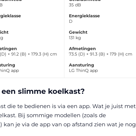
dB
35 dB
gieklasse
Energieklasse
D
icht
Gewicht
kg
131 kg
etingen
Afmetingen
(D) × 91.2 (B) × 179.3 (H) cm
73.5 (D) × 91.3 (B) × 179 (H) cm
sturing
Aansturing
hinQ app
LG ThinQ app
 een slimme koelkast?
t die te bedienen is via een app. Wat je juist met
oelkast. Bij sommige modellen (zoals de
an je via de app van op afstand zien wat je nog