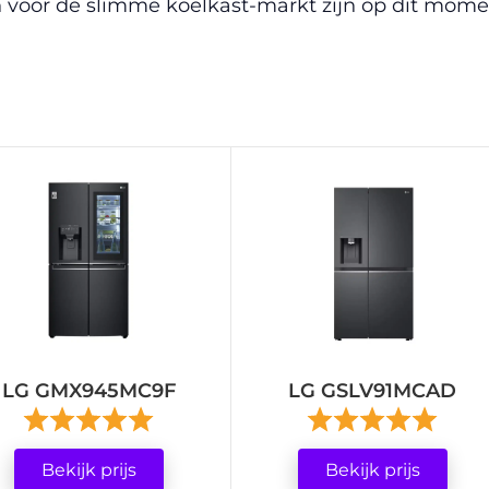
voor de slimme koelkast-markt zijn op dit mome
LG GMX945MC9F
LG GSLV91MCAD
Bekijk prijs
Bekijk prijs