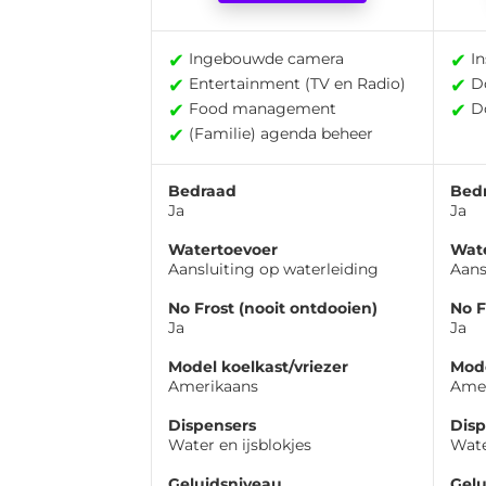
✔
✔
Ingebouwde camera
In
✔
✔
Entertainment (TV en Radio)
Do
✔
✔
Food management
Do
✔
(Familie) agenda beheer
Bedraad
Bed
Ja
Ja
Watertoevoer
Wat
Aansluiting op waterleiding
Aans
No Frost (nooit ontdooien)
No F
Ja
Ja
Model koelkast/vriezer
Mode
Amerikaans
Ame
Dispensers
Disp
Water en ijsblokjes
Wate
Geluidsniveau
Gelu